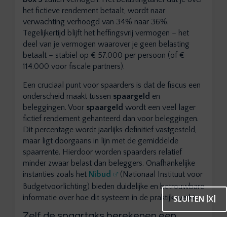
het fictieve rendement betaalt, wordt naar
verwachting verhoogd van 34% naar 36%.
Tegelijkertijd blijft het heffingsvrij vermogen – het
deel van je vermogen waarover je geen belasting
betaalt – stabiel op € 57.000 per persoon (of €
114.000 voor fiscale partners).
Een cruciaal punt voor spaarders is dat de fiscus een
onderscheid maakt tussen
spaargeld
en
beleggingen. Voor
spaargeld
wordt een veel lager
fictief rendement gehanteerd dan voor beleggingen.
Dit percentage wordt jaarlijks definitief vastgesteld,
maar ligt doorgaans in lijn met de gemiddelde
spaarrente. Hierdoor worden spaarders relatief
minder zwaar belast dan beleggers. Onafhankelijke
instanties zoals het
Nibud
(Nationaal Instituut voor
Budgetvoorlichting) bieden duidelijke en betrouwbare
informatie over hoe dit systeem in de praktijk werkt.
SLUITEN [X]
Zelf de spaartaks berekenen een
voorbeeld