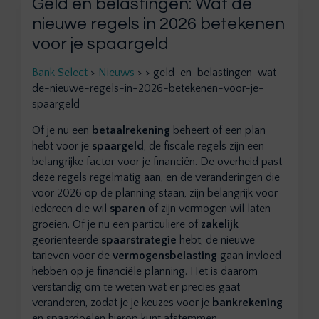
Geld en belastingen: Wat de
nieuwe regels in 2026 betekenen
voor je spaargeld
Bank Select
>
Nieuws
>
>
geld-en-belastingen-wat-
de-nieuwe-regels-in-2026-betekenen-voor-je-
spaargeld
Of je nu een
betaalrekening
beheert of een plan
hebt voor je
spaargeld
, de fiscale regels zijn een
belangrijke factor voor je financiën. De overheid past
deze regels regelmatig aan, en de veranderingen die
voor 2026 op de planning staan, zijn belangrijk voor
iedereen die wil
sparen
of zijn vermogen wil laten
groeien. Of je nu een particuliere of
zakelijk
georiënteerde
spaarstrategie
hebt, de nieuwe
tarieven voor de
vermogensbelasting
gaan invloed
hebben op je financiële planning. Het is daarom
verstandig om te weten wat er precies gaat
veranderen, zodat je je keuzes voor je
bankrekening
en spaardoelen hierop kunt afstemmen.