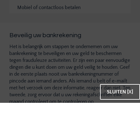
Mobiel of contactloos betalen
Beveilig uw bankrekening
Het is belangrijk om stappen te ondernemen om uw
bankrekening te beveiligen en uw geld te beschermen
tegen frauduleuze activiteiten. Er zijn een paar eenvoudige
dingen die u kunt doen om uw geld veilig te houden. Geef
in de eerste plaats nooit uw bankrekeningnummer of
pincode aan iemand anders. Als iemand u belt of e-mailt
met het verzoek om deze informatie, reageer dan niet. Ten
SLUITEN [X]
tweede, zorg ervoor dat u uw rekeningafschriften elke
maand controleert om te controleren op
ongeautoriseerde transacties. Als u iets ziet dat er niet
goed uitziet, neem dan onmiddellijk contact op met uw
bank.
Houd ten slotte de beveiliging van uw computer en