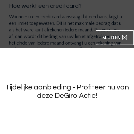
Hoe werkt een creditcard?
Wanneer u een creditcard aanvraagt bij een bank, krijgt u
een limiet toegewezen. Dit is het maximale bedrag dat u
als het ware kunt afrekenen iedere maand. Rekent u iets
af, dan wordt dit bedrag van uw limiet afgetrokken. Aan
SLUITEN [X]
het einde van iedere maand ontvangt u een rekening van
de bank met de aankopen die u heeft gedaan, vervolgens
wordt dit bedrag van uw rekening afgeschreven. Zorg er
dan ook voor dat u genoeg geld op uw rekening heeft
staan, bij onvoldoende saldo komt uw creditcard namelijk
in het rood te staan. Wanneer u dit niet kunt opbrengen,
betaalt u rente over het openstaande bedrag.
Tijdelijke aanbieding - Profiteer nu van
Voordelen van een creditcard
deze DeGiro Actie!
Een creditcard biedt verschillende voordelen ten opzichte
van andere betaalmethoden. Zo hoeft u geen contant
geld mee te nemen wanneer u gaat winkelen of op
vakantie gaat. Dit kan veiliger zijn en voorkomt dat u met
veel geld op zak rondloopt. In sommige landen is het