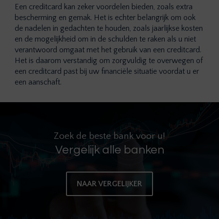
Een creditcard kan zeker voordelen bieden, zoals extra
bescherming en gemak. Het is echter belangrijk om ook
de nadelen in gedachten te houden, zoals jaarlijkse kosten
en de mogelijkheid om in de schulden te raken als u niet
verantwoord omgaat met het gebruik van een creditcard.
Het is daarom verstandig om zorgvuldig te overwegen of
een creditcard past bij uw financiële situatie voordat u er
een aanschaft.
Zoek de beste bank voor u!
Vergelijk alle banken
NAAR VERGELIJKER