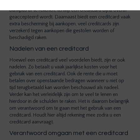
namelijk lastig, of niet mogelijk om met uw gewone
bankpas af te rekenen, terwijl een creditcard bijna overal
geaccepteerd wordt. Daarnaast biedt een creditcard vaak
extra bescherming bij aankopen, veel creditcards zijn
verzekerd tegen aankopen die gestolen worden of
beschadigd raken.
Nadelen van een creditcard
Hoewel een creditcard veel voordelen biedt, zijn er ook
nadelen. Zo betaalt u vaak jaarlijkse kosten voor het
gebruik van een creditcard. Ook de rente die u moet
betalen over openstaande bedragen wanneer u niet op
tijd terugbetaald kan worden beschouwd als nadeel.
Verder kan het verleidelijk zijn om te veel te lenen en
hierdoor in de schulden te raken. Het is daarom belangrijk
om verantwoord om te gaan met het gebruik van een
creditcard. Houdt hier altijd rekening mee zodra u een
creditcard aanvraagt.
Verantwoord omgaan met een creditcard